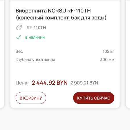
Виброплита NORSU RF-110TH
(колесный комплект, бак для воды)
RF-110TH
в наличии
Вес
102 кг
ей
Глубина уплотнения
300 мм
2 444.92 BYN
2 909.21 BYN
Цена:
В КОРЗИНУ
КУПИТЬ СЕЙЧАС