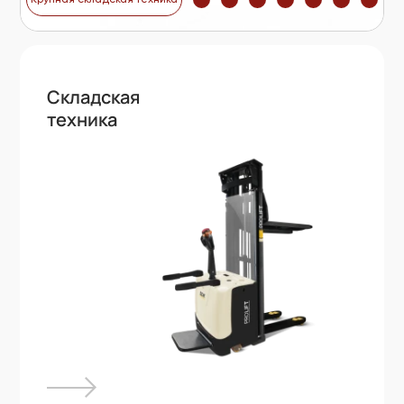
Cкладская
техника