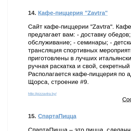
14.
Кафе-пиццерия "Zavtra"
Сайт кафе-пиццерии "Zavtra". Кафе
предлагает вам: - доставку обедов
обслуживание; - семинары; - детск
трансляция спортивных мероприят
приготовлены в лучших итальянск
ручная раскатка и свой, секретный
Располагается кафе-пиццерия по ад
Щорса, строение #9.
http://pizzavtra.by/
Со
15.
СпартаПицца
СпартаПицца – это пицца, сделан