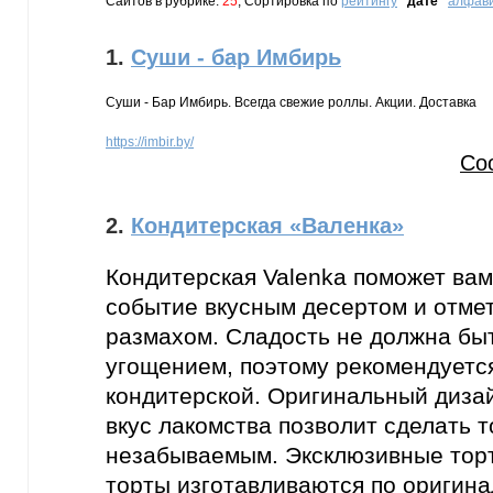
Сайтов в рубрике:
25
, Сортировка по
рейтингу
дате
алфав
1.
Суши - бар Имбирь
Суши - Бар Имбирь. Всегда свежие роллы. Акции. Доставка
https://imbir.by/
Со
2.
Кондитерская «Валенка»
Кондитерская Valenka поможет вам
событие вкусным десертом и отмет
размахом. Сладость не должна бы
угощением, поэтому рекомендуется
кондитерской. Оригинальный диза
вкус лакомства позволит сделать 
незабываемым. Эксклюзивные тор
торты изготавливаются по оригин