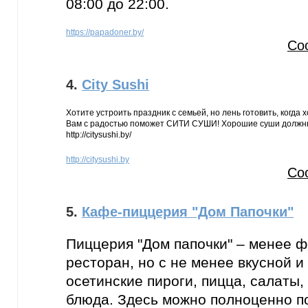
08:00 до 22:00.
https://papadoner.by/
Со
4.
City Sushi
Хотите устроить праздник с семьей, но лень готовить, когда 
Вам с радостью поможет СИТИ СУШИ! Хорошие суши должны
http://citysushi.by/
http://citysushi.by
Со
5.
Кафе-пиццерия "Дом Папочки"
Пиццерия "Дом папочки" – менее 
ресторан, но с не менее вкусной и
осетинские пироги, пицца, салаты,
блюда. Здесь можно полноценно п