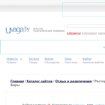
в Беларуси
в Интернете
карти
Новости
Каталог
Форум
Игры
Файлы
Рубрики
Товары
Обсуждение
Flash игры
Хранение файлов
Главная
/
Каталог сайтов
/
Отдых и развлечения
/ Ресто
Бары