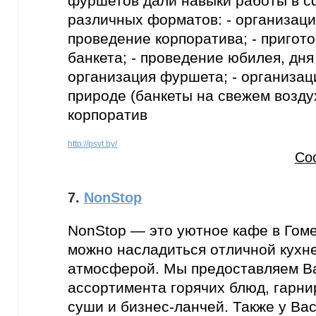
фуршетов дали навыки работы в с
различных форматов: - организация
проведение корпоратива; - пригот
банкета; - проведение юбилея, дня
организация фуршета; - организац
природе (банкеты на свежем воздух
корпоратив
http://psvt.by/
Со
7.
NonStop
NonStop — это уютное кафе в Гоме
можно насладиться отличной кухн
атмосферой. Мы предоставляем В
ассортимента горячих блюд, гарнир
суши и бизнес-ланчей. Также у Ва