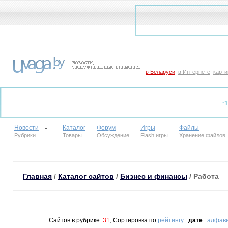
в Беларуси
в Интернете
карти
Новости
Каталог
Форум
Игры
Файлы
Рубрики
Товары
Обсуждение
Flash игры
Хранение файлов
Главная
/
Каталог сайтов
/
Бизнес и финансы
/ Работа
Сайтов в рубрике:
31
, Сортировка по
рейтингу
дате
алфав