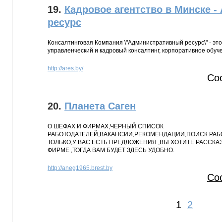
19.
Кадровое агентство в Минске 
ресурс
Консалтинговая Компания \"Административный ресурс\" - эт
управленческий и кадровый консалтинг, корпоративное обуч
http://ares.by/
Со
20.
Планета Саген
О ШЕФАХ И ФИРМАХ,ЧЕРНЫЙ СПИСОК
РАБОТОДАТЕЛЕЙ,ВАКАНСИИ,РЕКОМЕНДАЦИИ,ПОИСК РАБО
ТОЛЬКО,У ВАС ЕСТЬ ПРЕДЛОЖЕНИЯ ,ВЫ ХОТИТЕ РАССКА
ФИРМЕ ,ТОГДА ВАМ БУДЕТ ЗДЕСЬ УДОБНО.
http://aneg1965.brest.by
Со
1
2