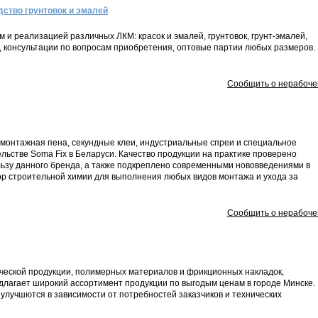
дство грунтовок и эмалей
 и реализацией различных ЛКМ: красок и эмалей, грунтовок, грунт-эмалей,
ы, консультации по вопросам приобретения, оптовые партии любых размеров.
Сообщить о нерабоче
 монтажная пена, секундные клеи, индустриальные спреи и специальное
льстве Soma Fix в Беларуси. Качество продукции на практике проверено
ьзу данного бренда, а также подкреплено современными нововведениями в
бор строительной химии для выполнения любых видов монтажа и ухода за
Сообщить о нерабоче
ческой продукции, полимерных материалов и фрикционных накладок,
едлагает широкий ассортимент продукции по выгодым ценам в городе Минске.
улучшются в зависимости от потребностей заказчиков и технических