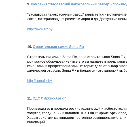
9.
Компания "Заславский лакокрасочный завод" - произво
"Заславский лакокрасочный завод" занимается изготовлением
лаков, материалов для разметки дорог и др. Доступные цен
http://www.zlz.by
10.
Строительная химия Soma Fix
Строительная химия Soma Fix, пена строительная Soma Fix,
монтажное оборудование - все это вы найдете в представите
клиентами и профессионалами, которые делают выбор в пол
химической отрасли. Soma Fix в Беларуси - это широкий вы
http://somafix.by
11.
ОДО \"Ирбис-Арти\"
Производство и продажа резинотехнической и асбестотехни
хомутов, соединений и шлангов ПВХ. ОДО \"Ирбис-Арти\" пр
Характеристики материалов постоянно совершенствуются и 
инноваций.