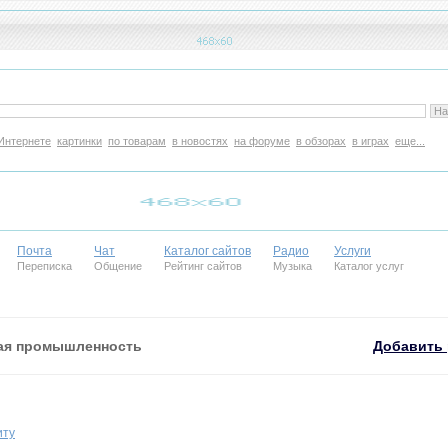
Интернете
картинки
по товарам
в новостях
на форуме
в обзорах
в играх
еще...
Почта
Чат
Каталог сайтов
Радио
Услуги
Переписка
Общение
Рейтинг сайтов
Музыка
Каталог услуг
ая промышленность
Добавить 
иту