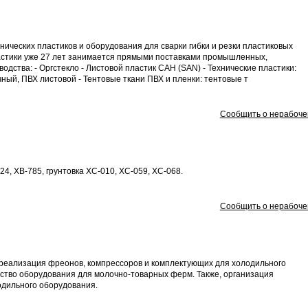
ческих пластиков и оборудования для сварки гибки и резки пластиковых
тики уже 27 лет занимается прямыми поставками промышленных,
дства: - Оргстекло - Листовой пластик САН (SAN) - Технические пластики:
ный, ПВХ листовой - Тентовые ткани ПВХ и пленки: тентовые т
Сообщить о нерабоче
4, ХВ-785, грунтовка ХС-010, ХС-059, ХС-068.
Сообщить о нерабоче
реализация фреонов, компрессоров и комплектующих для холодильного
ство оборудования для молочно-товарных ферм. Также, организация
дильного оборудования.