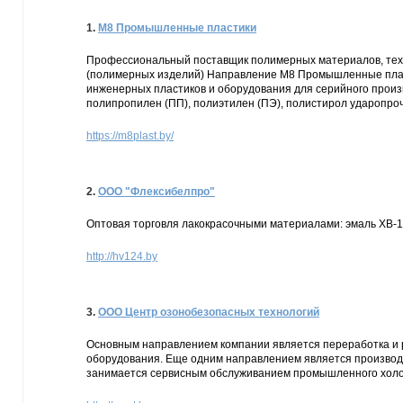
1.
М8 Промышленные пластики
Профессиональный поставщик полимерных материалов, техни
(полимерных изделий) Направление М8 Промышленные плас
инженерных пластиков и оборудования для серийного произво
полипропилен (ПП), полиэтилен (ПЭ), полистирол ударопроч
https://m8plast.by/
2.
ООО "Флексибелпро"
Оптовая торговля лакокрасочными материалами: эмаль ХВ-12
http://hv124.by
3.
ООО Центр озонобезопасных технологий
Основным направлением компании является переработка и 
оборудования. Еще одним направлением является производ
занимается сервисным обслуживанием промышленного холо