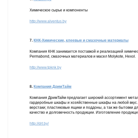
Химическое сырье и компоненты
http://www.alventus.by
7.
КНК-Химические, клеевые и смазочные материалы
Компания КНК занимается поставкой и реализацией химическ
Permabond, смазочных материалов и масел Molykote, Hexol.
http://www.tpknk.by
8.
Компания ДримТайм
Компания ДримТайм предлагает широкий ассортимент метал
гардеробные шкафы и хозяйственные шкафы на любой вкус. Т
верстаки; пластиковые ящики и поддоны, а так же бытовки д
качество и долговечность продукции. Изготовление продукц
http://drt.by/