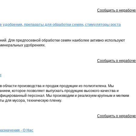
Сообщить о нерабоче
 удобрения, препараты для обработки семян, стимуляторы роста
ний. Для предпосевной обработки семян наиболее активно используют
номинеральных удобрениях.
Сообщить о нерабоче
е
 области производства и продаж продукции из полиэтилена. Мы
ием, которое позволяет выпускать продукцию высокого качества и
ифицированный персонал. Мы производим и реализуем крупным и мелким
ы для мусора, техническую пленку.
Сообщить о нерабоче
назначения - О Нас