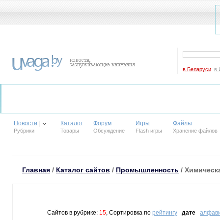
в Беларуси
в 
Новости
Каталог
Форум
Игры
Файлы
Рубрики
Товары
Обсуждение
Flash игры
Хранение файлов
Главная
/
Каталог сайтов
/
Промышленность
/ Химическ
Сайтов в рубрике:
15
, Сортировка по
рейтингу
дате
алфав