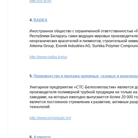
http://co-st.by
4.
RADKA
Иностранное общество с ограниченной ответственностью «
Республики Беларусь таких ведущих мировых производителе
неорганических красителей и пигментов, строительной химии
Arkema Group, Evonik Industries AG, Sumika Polymer Compounds
http://www.radka.by/ru/
5.
Производство и продажа напорных, газовых и канализа
Унитарное предприятие «СТС-Белполипластик» является 
производителя полимерной трубной продукции не только на 
заводами, на которых ежегодно выпускается более 20 000 т
является постоянное стремление к развитию, активные раз
технологий.
http://www.polyplastic.by/
6.
Алвентус