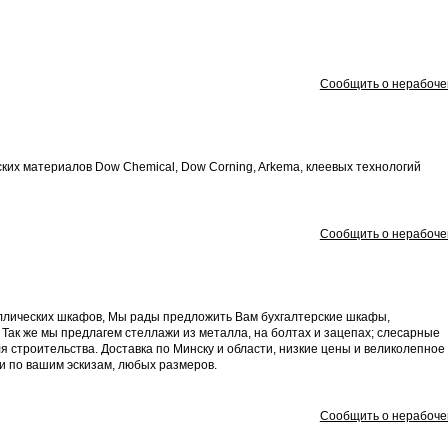
Сообщить о нерабоче
их материалов Dow Chemical, Dow Corning, Arkema, клеевых технологий
Сообщить о нерабоче
лических шкафов, Мы рады предложить Вам бухгалтерские шкафы,
ак же мы предлагем стеллажи из металла, на болтах и зацепах; слесарные
ля строительства. Доставка по Минску и области, низкие цены и великолепное
ии по вашим эскизам, любых размеров.
Сообщить о нерабоче