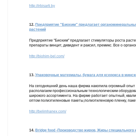
http://irbisarti.by
12.
Предприятие "Биохим" предлагает органоминеральные
растений
Предприятие "Биохим" предлагает стимуляторы роста расте
препараты винцит, дивидент и раксил, премикс. Все о орга
http://biohim-bel.com/
13.
Упаковочные материалы, бумага для ксерокса в минск
На сегодняшний день наша фирма накопила огромный опыт в
располагаем профессиональным технологическим оборудован
широкого ассортимента. На фирме работает опытный, квал
оптом полиэтиленовые пакеты,полиэтиленовую пленку, пакет
http://belimhanex.com/
14.
Bridge food -Производство жиров, Жиры специального 