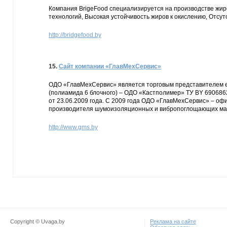
Компания BrigeFood специализируется на производстве жиро
технологий, Высокая устойчивость жиров к окислению, Отс
http://bridgefood.by
15.
Сайт компании «ГлавМехСервис»
ОДО «ГлавМехСервис» является торговым представителем ед
(полиамида 6 блочного) – ОДО «Кастполимер» ТУ BY 690686
от 23.06.2009 года. С 2009 года ОДО «ГлавМехСервис» – оф
производителя шумоизоляционных и вибропоглощающих ма
http://www.gms.by
Copyright © Uvaga.by
Реклама на сайте