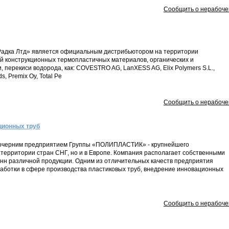
Сообщить о нерабоче
Радка Лтд» является официальным дистрибьютором на территории
й конструкционных термопластичных материалов, органических и
, перекиси водорода, как: COVESTRO AG, LanXESS AG, Elix Polymers S.L.,
, Premix Oy, Total Pe
Сообщить о нерабоче
ционных труб
дочерним предприятием Группы «ПОЛИПЛАСТИК» - крупнейшего
территории стран СНГ, но и в Европе. Компания располагает собственными
онн различной продукции. Одним из отличительных качеств предприятия
работки в сфере производства пластиковых труб, внедрение инновационных
Сообщить о нерабоче