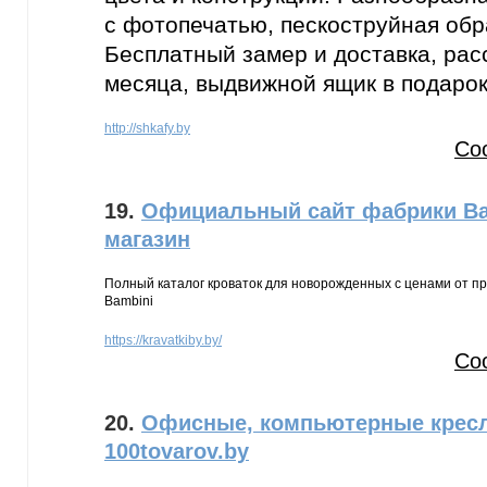
с фотопечатью, пескоструйная обр
Бесплатный замер и доставка, рас
месяца, выдвижной ящик в подарок
http://shkafy.by
Со
19.
Официальный сайт фабрики Bam
магазин
Полный каталог кроваток для новорожденных с ценами от пр
Bambini
https://kravatkiby.by/
Со
20.
Офисные, компьютерные кресл
100tovarov.by