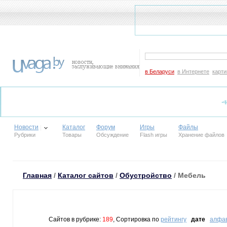
в Беларуси
в Интернете
карти
Новости
Каталог
Форум
Игры
Файлы
Рубрики
Товары
Обсуждение
Flash игры
Хранение файлов
Главная
/
Каталог сайтов
/
Обустройство
/ Мебель
Сайтов в рубрике:
189
, Сортировка по
рейтингу
дате
алфа