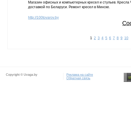
Магазин офисных и компьютерных кресел и стульев. Кресла 
доставкой по Беларуси. Ремонт кресел в Минске.
http://100tovarov.by
Со
1
2
3
4
5
6
7
8
9
10
Copyright © Uvaga.by
Реклама на сайте
Обратная связь