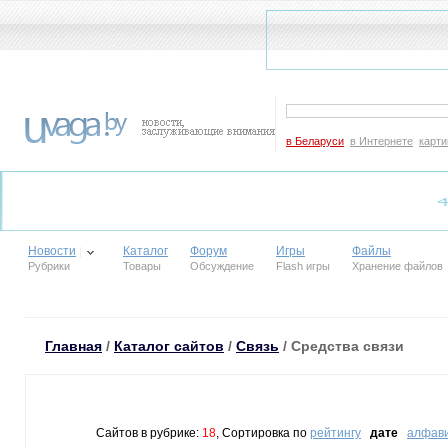
в Беларуси
в Интернете
карти
Новости
Каталог
Форум
Игры
Файлы
Рубрики
Товары
Обсуждение
Flash игры
Хранение файлов
Главная
/
Каталог сайтов
/
Связь
/ Средства связи
Сайтов в рубрике:
18
, Сортировка по
рейтингу
дате
алфав