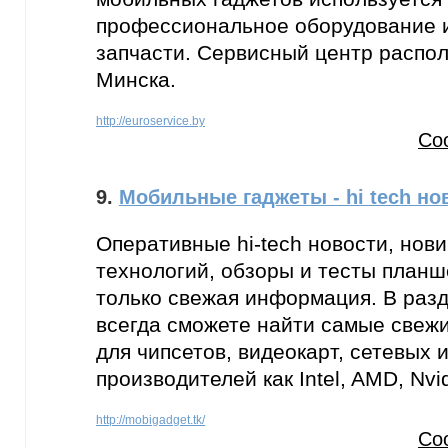
профессиональное оборудование 
запчасти. Сервисный центр распола
Минска.
http://euroservice.by
Со
9.
Мобильные гаджеты - hi tech но
Оперативные hi-tech новости, нов
технологий, обзоры и тесты планш
только свежая информация. В раз
всегда сможете найти самые свеж
для чипсетов, видеокарт, сетевых 
производителей как Intel, AMD, Nvid
http://mobigadget.tk/
Со