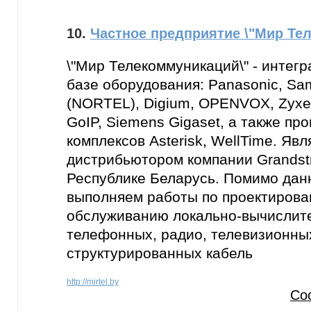
10.
Частное предприятие \"Мир Те
\"Мир Телекоммуникаций\" - интег
базе оборудования: Panasonic, Sa
(NORTEL), Digium, OPENVOX, Zyxel,
GoIP, Siemens Gigaset, а также пр
комплексов Asterisk, WellTime. Я
дистрибьютором компании Grandstr
Республике Беларусь. Помимо данн
выполняем работы по проектирован
обслуживанию локально-вычислит
телефонных, радио, телевизионных
структурированных кабель
http://mirtel.by
Со