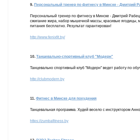
9.
Персональный тренер по фитнесу в Минске - Дмитрий Р
Персональный тренер по фитнесу в Минске - Дмитрий Рабец
сжигание жира, набор мышечной массы, красивые ягодицы, 
питания бесплатно. Результат гарантирован!
http://www.fenixfit.by/
10.
Танцевально-спортивный клуб "Модерн"
Танцевально спортивный клуб "Модерн" ведет работу по об
http://clubmodern.by
11.
Фитнес в Минске для похудения
Танцевальная программа. Худей весело с инструктором Анно
https://zumbafitness.by