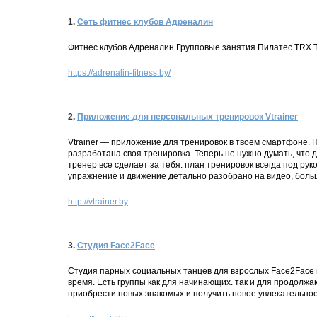
1.
Сеть фитнес клубов Адреналин
Фитнес клубов Адреналин Групповые занятия Пилатес TRX Та
https://adrenalin-fitness.by/
2.
Приложение для персональных тренировок Vtrainer
Vtrainer — приложение для тренировок в твоем смартфоне. Не
разработана своя тренировка. Теперь не нужно думать, что 
тренер все сделает за тебя: план тренировок всегда под р
упражнение и движение детально разобрано на видео, больш
http://vtrainer.by
3.
Студия Face2Face
Студия парных социальных танцев для взрослых Face2Face в 
время. Есть группы как для начинающих. так и для продолж
приобрести новых знакомых и получить новое увлекательное