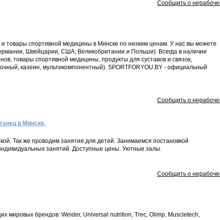
Сообщить о нерабоче
 товары спортивной медицины в Минске по низким ценам. У нас вы можете
ермании, Швейцарии, США, Великобритании и Польши). Всегда в наличии
ов, товары спортивной медицины, продукты для суставов и связок,
оточный, казеин, мультикомпонентный). SPORTFORYOU.BY - официальный
Сообщить о нерабоче
танец в Минске.
кой. Так же проводим занятия для детей. Занимаемся постановкой
 индивидуальных занятий. Доступные цены. Уютные залы.
Сообщить о нерабоче
мировых брендов: Weider, Universal nutrition, Trec, Olimp, Muscletech,