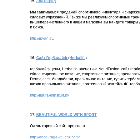
15.
Златоград
Мы занимаемся продажей спортивного инвентаря и снаряжен
силовых упражнений. Так же мы реализуем спортивные трена
вышеперечисленного в нашем магазине вы найдете товары дл
и бокса.
http://ipvan.by/
16.
Сайт Гербалайф (Herbalife)
гербалайф цены, Herbalife, косметика NouriFusion, сайт гер
сбалансированное питание, спортивное питание, препараты
Dermajetics, биодобавки, правильное питание, купить герба
школа правильного питания, протеиновый коктейль Ф1 герба
http://figura-minsk.of.by
17.
BEAUTIFUL WORLD WITH SPORT
Очень хороший сайт про спорт
http://encourage-kt.ucoz.com/