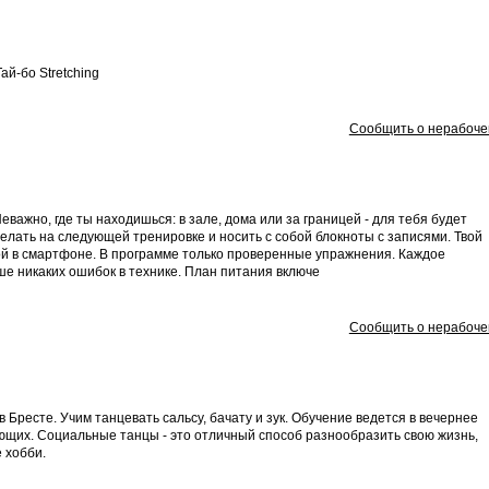
й-бо Stretching
Сообщить о нерабоче
важно, где ты находишься: в зале, дома или за границей - для тебя будет
делать на следующей тренировке и носить с собой блокноты с записями. Твой
укой в смартфоне. В программе только проверенные упражнения. Каждое
е никаких ошибок в технике. План питания включе
Сообщить о нерабоче
Бресте. Учим танцевать сальсу, бачату и зук. Обучение ведется в вечернее
ающих. Социальные танцы - это отличный способ разнообразить свою жизнь,
 хобби.