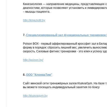
Кинезиология — направление медицины, представляющее со
диагностики, которые позволяют установить и ликвидироват
– мышцы пациента.
http://kineziofit.by
7.
Специализированный зал функциональных тренировок
Poison BOX - первый аффилированный кроссфит зал в Белар
форму в порядок: сбросить лишний вес, увеличить выносливос
скорость. Силовые фитнес тренировки - это ключ к успеху зд
http://poison.by/
8.
ООО "КлюкваТим"
Сайт минской сети тренажёрных залов KlukvaGym. На базе 
вы можете посещать индивидуальный занятия по боксу
http://klukvagym.by