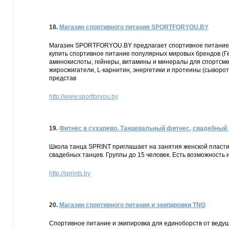
18.
Магазин спортивного питания SPORTFORYOU.BY
Магазин SPORTFORYOU.BY предлагает спортивное питание и
купить спортивное питание популярных мировых брендов (Г
аминокислоты, гейнеры, витамины и минералы для спортсмен
жиросжигатели, L-карнитин, энергетики и протеины (сывор
представ
http://www.sportforyou.by
19.
Фитнес в сухарево. Танцевальный фитнес, свадебный 
Школа танца SPRINT приглашает на занятия женской пласти
свадебных танцев. Группы до 15 человек. Есть возможность
http://sprints.by
20.
Магазин спортивного питания и экипировки TNG
Спортивное питание и экипировка для единоборств от ведущих 