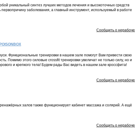
бой уникальный синтез лучших методов лечения и высокоточных средств
ь первопричину заболевания, а главный инструмент, используемый в работе
Сообщить о нерабоче
 POISONBOX
уси. Функциональные тренировки в нашем зале помогут Вам привести свою
ть. Помимо этого силовые crossfit тренировки увеличат не только силу, но и
орового и крепкого тела! Будем рады Вас видеть в нашем зале кроссфита!
Сообщить о нерабоче
тренажёрных залов также функционирует кабинет массажа и солярий. А ещё
Сообщить о нерабоче