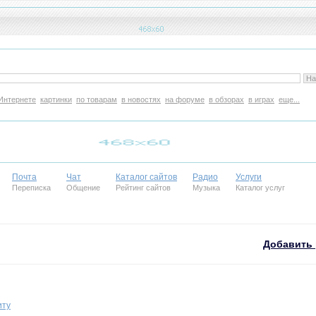
Интернете
картинки
по товарам
в новостях
на форуме
в обзорах
в играх
еще...
Почта
Чат
Каталог сайтов
Радио
Услуги
Переписка
Общение
Рейтинг сайтов
Музыка
Каталог услуг
Добавить 
иту