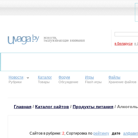
в Беларуси
в 
Новости
Каталог
Форум
Игры
Файлы
Рубрики
Товары
Обсуждение
Flash игры
Хранение файлов
Главная
/
Каталог сайтов
/
Продукты питания
/ Алкоголь
Сайтов в рубрике:
2
, Сортировка по
рейтингу
дате
алфави