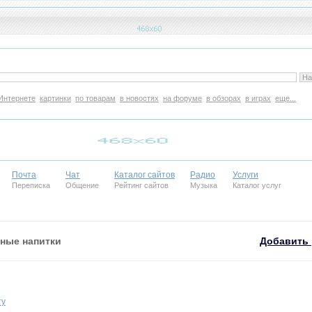
Интернете
картинки
по товарам
в новостях
на форуме
в обзорах
в играх
еще...
Почта
Чат
Каталог сайтов
Радио
Услуги
Переписка
Общение
Рейтинг сайтов
Музыка
Каталог услуг
ные напитки
Добавить 
ту