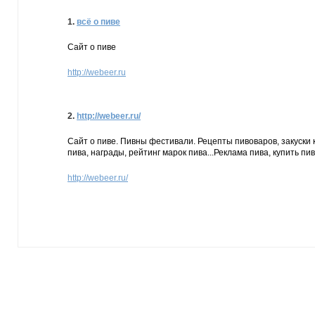
1.
всё о пиве
Сайт о пиве
http://webeer.ru
2.
http://webeer.ru/
Сайт о пиве. Пивны фестивали. Рецепты пивоваров, закуски
пива, награды, рейтинг марок пива...Реклама пива, купить пи
http://webeer.ru/