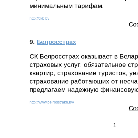
минимальным тарифам.
http://ckb.by
Со
9.
Белросстрах
СК Белросстрах оказывает в Белар
страховых услуг: обязательное ст
квартир, страхование туристов, у
страхование работающих от несча
предлагаем надежную финансовую
http://www.belrosstrakh.by/
Со
1