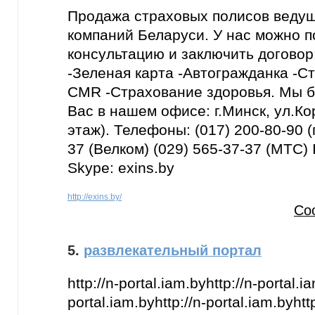
Продажа страховых полисов веду
компаний Беларуси. У нас можно п
консультацию и заключить догово
-Зеленая карта -Автогражданка -С
CMR -Страхование здоровья. Мы б
Вас в нашем офисе: г.Минск, ул.Кор
этаж). Телефоны: (017) 200-80-90 (
37 (Велком) (029) 565-37-37 (МТС)
Skype: exins.by
http://exins.by/
Со
5.
развлекательный портал
http://n-portal.iam.byhttp://n-portal.i
portal.iam.byhttp://n-portal.iam.byhttp