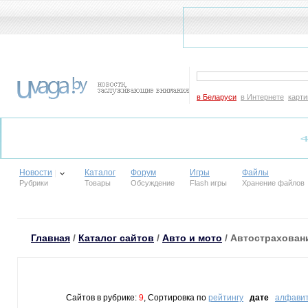
в Беларуси
в Интернете
карти
Новости
Каталог
Форум
Игры
Файлы
Рубрики
Товары
Обсуждение
Flash игры
Хранение файлов
Главная
/
Каталог сайтов
/
Авто и мото
/ Автострахован
Сайтов в рубрике:
9
, Сортировка по
рейтингу
дате
алфави