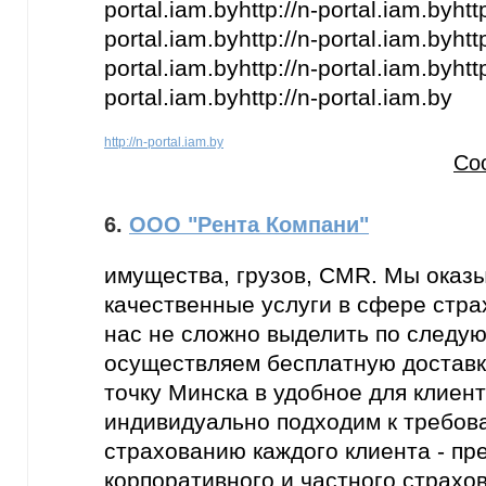
portal.iam.byhttp://n-portal.iam.byhttp
portal.iam.byhttp://n-portal.iam.byhttp
portal.iam.byhttp://n-portal.iam.byhttp
portal.iam.byhttp://n-portal.iam.by
http://n-portal.iam.by
Со
6.
ООО "Рента Компани"
имущества, грузов, CMR. Мы оказ
качественные услуги в сфере стра
нас не сложно выделить по следую
осуществляем бесплатную доставк
точку Минска в удобное для клиент
индивидуально подходим к требов
страхованию каждого клиента - пр
корпоративного и частного страхов