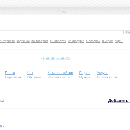
Интернете
картинки
по товарам
в новостях
на форуме
в обзорах
в играх
еще...
Почта
Чат
Каталог сайтов
Радио
Услуги
Переписка
Общение
Рейтинг сайтов
Музыка
Каталог услуг
цы
Добавить 
иту