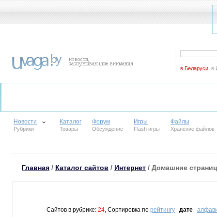
в Беларуси
в 
Новости
Каталог
Форум
Игры
Файлы
Рубрики
Товары
Обсуждение
Flash игры
Хранение файлов
Главная
/
Каталог сайтов
/
Интернет
/ Домашние страни
Сайтов в рубрике:
24
, Сортировка по
рейтингу
дате
алфав