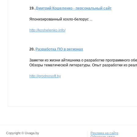
19.
Дмитрий Кошеленко - персональный сайт
Японизированный хохло-белорус ...
http://koshelenko.info/
20.
Разработка ПО в регионах
Заметки из жизни айтишника о разработке программного обе
Обзоры тематической литературы. Опыт разработки из реал
http://grodnosoft.by
Copyright © Uvaga.by
Реклама на сайте
Обратная связь