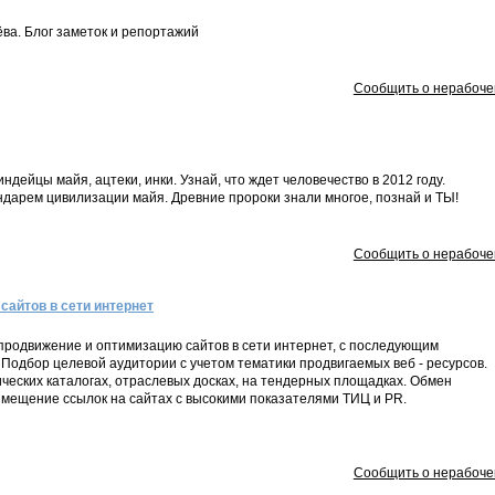
ва. Блог заметок и репортажий
Сообщить о нерабоче
ндейцы майя, ацтеки, инки. Узнай, что ждет человечество в 2012 году.
ндарем цивилизации майя. Древние пророки знали многое, познай и ТЫ!
Сообщить о нерабоче
сайтов в сети интернет
 продвижение и оптимизацию сайтов в сети интернет, с последующим
 Подбор целевой аудитории с учетом тематики продвигаемых веб - ресурсов.
ческих каталогах, отраслевых досках, на тендерных площадках. Обмен
змещение ссылок на сайтах с высокими показателями ТИЦ и PR.
Сообщить о нерабоче