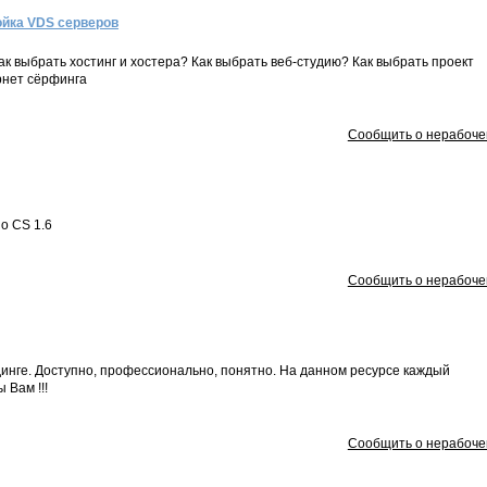
ойка VDS серверов
ак выбрать хостинг и хостера? Как выбрать веб-студию? Как выбрать проект
рнет сёрфинга
Сообщить о нерабоче
о CS 1.6
Сообщить о нерабоче
динге. Доступно, профессионально, понятно. На данном ресурсе каждый
 Вам !!!
Сообщить о нерабоче