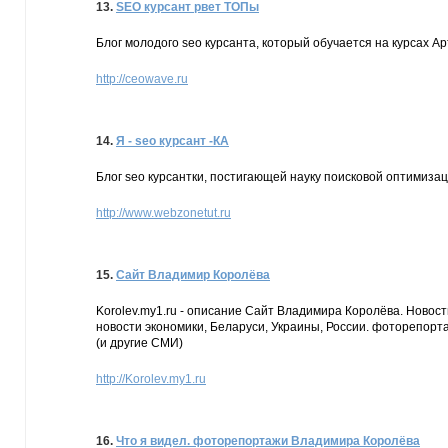
13.
SEO курсант рвет ТОПы
Блог молодого seo курсанта, который обучается на курсах А
http://ceowave.ru
14.
Я - seo курсант -КА
Блог seo курсантки, постигающей науку поисковой оптимиза
http://www.webzonetut.ru
15.
Сайт Владимир Королёва
Korolev.my1.ru - описание Сайт Владимира Королёва. Новост
новости экономики, Беларуси, Украины, России. фоторепорта
(и другие СМИ)
http://Korolev.my1.ru
16.
Что я видел. фоторепортажи Владимира Королёва