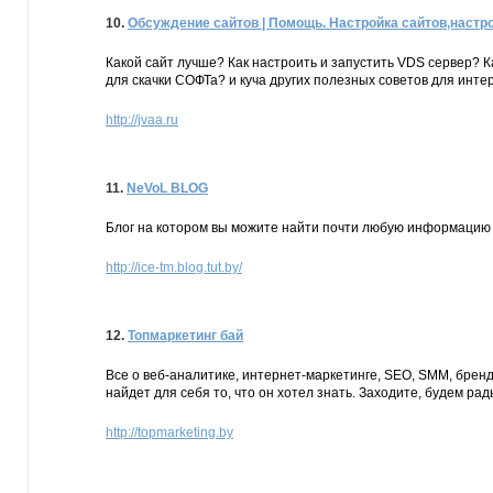
10.
Обсуждение сайтов | Помощь. Настройка сайтов,настр
Какой сайт лучше? Как настроить и запустить VDS сервер? К
для скачки СОФТа? и куча других полезных советов для инте
http://jvaa.ru
11.
NeVoL BLOG
Блог на котором вы можите найти почти любую информацию 
http://ice-tm.blog.tut.by/
12.
Топмаркетинг бай
Все о веб-аналитике, интернет-маркетинге, SEO, SMM, брен
найдет для себя то, что он хотел знать. Заходите, будем рады
http://topmarketing.by