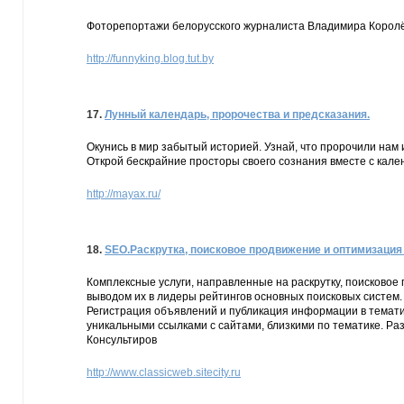
Фоторепортажи белорусского журналиста Владимира Королё
http://funnyking.blog.tut.by
17.
Лунный календарь, пророчества и предсказания.
Окунись в мир забытый историей. Узнай, что пророчили нам и
Открой бескрайние просторы своего сознания вместе с кале
http://mayax.ru/
18.
SEO.Раскрутка, поисковое продвижение и оптимизация 
Комплексные услуги, направленные на раскрутку, поисковое
выводом их в лидеры рейтингов основных поисковых систем.
Регистрация объявлений и публикация информации в темати
уникальными ссылками с сайтами, близкими по тематике. Ра
Консультиров
http://www.classicweb.sitecity.ru