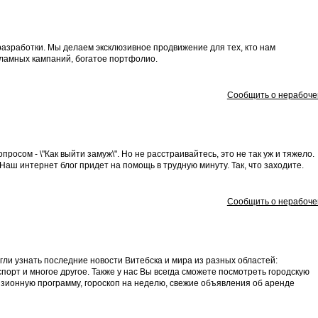
разработки. Мы делаем эксклюзивное продвижение для тех, кто нам
ламных кампаний, богатое портфолио.
Сообщить о нерабоче
просом - \"Как выйти замуж\". Но не расстраивайтесь, это не так уж и тяжело.
Наш интернет блог придет на помощь в трудную минуту. Так, что заходите.
Сообщить о нерабоче
гли узнать последние новости Витебска и мира из разных областей:
 спорт и многое другое. Также у нас Вы всегда сможете посмотреть городскую
изионную программу, гороскоп на неделю, свежие объявления об аренде