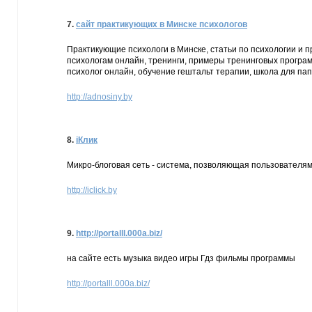
7.
сайт практикующих в Минске психологов
Практикующие психологи в Минске, статьи по психологии и 
психологам онлайн, тренинги, примеры тренинговых программ
психолог онлайн, обучение гештальт терапии, школа для пап
http://adnosiny.by
8.
iКлик
Микро-блоговая сеть - система, позволяющая пользователям
http://iclick.by
9.
http://portalll.000a.biz/
на сайте есть музыка видео игры Гдз фильмы программы
http://portalll.000a.biz/