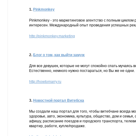
1.
Pinkmonkey
Pinkmonkey - это маркетинговое агентство с полным циклом 
интересен. Международный опыт проведения успешных рек
http://pinkmonkey.marketing
2.
Блог о том, как выйти замуж
Для все девушек, которые не могут спокойно спать мучаясь во
Естественно, немного нужно постараться, но Вы же не одни. 
http://howtomarry.ru
3.
Новостной портал Витебска
Мы создали наш портал для того, чтобы витебчане всегда мо
здоровье, авто, экономика, культура, общество, дом и семья,
афишу, расписание поездов и городского транспорта, телев
квартир, работе, купле/продаже.