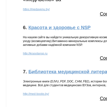
https://medavenu.by/
Со
6.
Красота и здоровье с NSP
На нашем сайте вы найдете уникальную декоративную косме
уходу (космецевтику).Витаминно-минеральные комплексы дл
активные добавки надёжной компании NSP.
http://krasotansp.ru
Со
7.
Библиотека медицинской литер
Электронные книги (DJVU, PDF, DOC, CHM, FB2), истории бо
медицине. Всё для студентов медицинских ВУЗов, интернов,
http://med-books.by/
Со