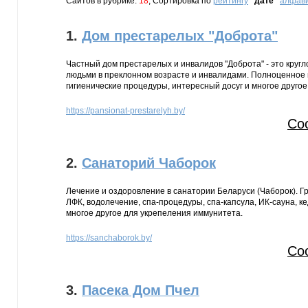
Сайтов в рубрике:
18
, Сортировка по
рейтингу
дате
алфав
1.
Дом престарелых "Доброта"
Частный дом престарелых и инвалидов "Доброта" - это кругл
людьми в преклонном возрасте и инвалидами. Полноценное 
гигиенические процедуры, интересный досуг и многое другое
https://pansionat-prestarelyh.by/
Со
2.
Санаторий Чаборок
Лечение и оздоровление в санатории Беларуси (Чаборок). Г
ЛФК, водолечение, спа-процедуры, спа-капсула, ИК-сауна, к
многое другое для укрепеления иммунитета.
https://sanchaborok.by/
Со
3.
Пасека Дом Пчел