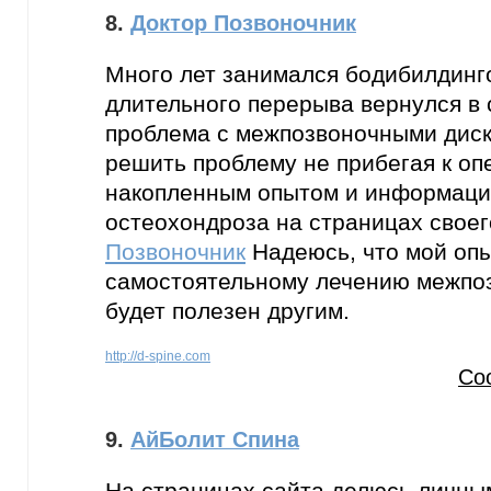
8.
Доктор Позвоночник
Много лет занимался бодибилдинго
длительного перерыва вернулся в 
проблема с межпозвоночными дис
решить проблему не прибегая к оп
накопленным опытом и информаци
остеохондроза на страницах свое
Позвоночник
Надеюсь, что мой опы
самостоятельному лечению межпо
будет полезен другим.
http://d-spine.com
Со
9.
АйБолит Спина
На страницах сайта делюсь личны