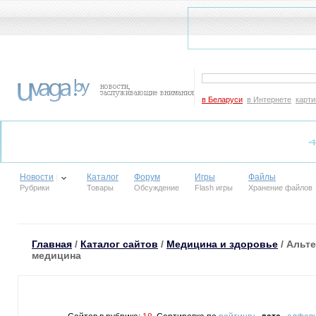
в Беларуси
в Интернете
карти
Новости
Каталог
Форум
Игры
Файлы
Рубрики
Товары
Обсуждение
Flash игры
Хранение файлов
Главная
/
Каталог сайтов
/
Медицина и здоровье
/ Альт
медицина