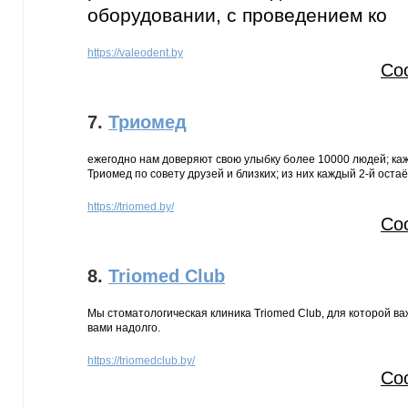
оборудовании, с проведением ко
https://valeodent.by
Со
7.
Триомед
ежегодно нам доверяют свою улыбку более 10000 людей; каж
Триомед по совету друзей и близких; из них каждый 2-й остаё
https://triomed.by/
Со
8.
Triomed Club
Мы стоматологическая клиника Triomed Club, для которой ва
вами надолго.
https://triomedclub.by/
Со