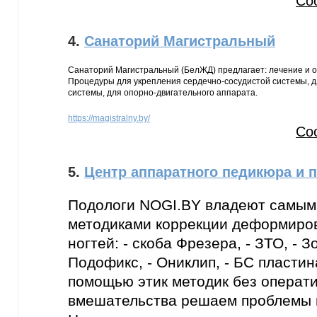
Со
4.
Санаторий Магистральный
Санаторий Магистральный (БелЖД) предлагает: лечение и о
Процедуры для укрепления сердечно-сосудистой системы, д
системы, для опорно-двигательного аппарата.
https://magistralny.by/
Со
5.
Центр аппаратного педикюра и п
Подологи NOGI.BY владеют самым
методиками коррекции деформиро
ногтей: - скоба Фрезера, - ЗТО, - З
Подофикс, - Ониклип, - БС пластин
помощью этик методик без операт
вмешательства решаем проблемы в