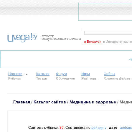
в Беларуси
в Интернете
карти
Новости
Каталог
Форум
Игры
Файлы
Рубрики
Товары
Обсуждение
Flash игры
Хранение файлов
Главная
/
Каталог сайтов
/
Медицина и здоровье
/ Меди
Сайтов в рубрике:
36
, Сортировка по
рейтингу
дате
алфав