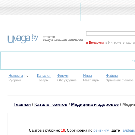
в Беларуси
в Интернете
карти
Новости
Каталог
Форум
Игры
Файлы
Рубрики
Товары
Обсуждение
Flash игры
Хранение файлов
Главная
/
Каталог сайтов
/
Медицина и здоровье
/ Меди
Сайтов в рубрике:
18
, Сортировка по
рейтингу
дате
алфав