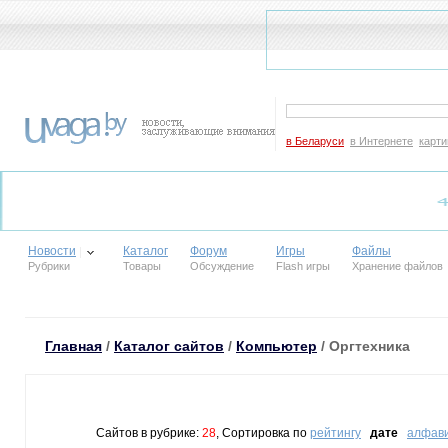
в Беларуси
в Интернете
карти
Новости
Каталог
Форум
Игры
Файлы
Рубрики
Товары
Обсуждение
Flash игры
Хранение файлов
Главная
/
Каталог сайтов
/
Компьютер
/ Оргтехника
Сайтов в рубрике:
28
, Сортировка по
рейтингу
дате
алфав