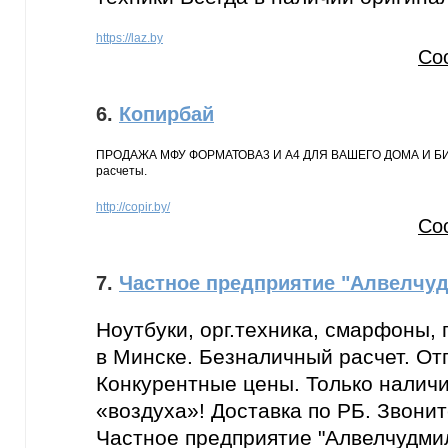
https://laz.by
Со
6.
Копирбай
ПРОДАЖА МФУ ФОРМАТОВА3 И А4 ДЛЯ ВАШЕГО ДОМА И БИЗ
расчеты.
http://copir.by/
Со
7.
Частное предприятие "Алвелчу
Ноутбуки, орг.техника, смарфоны,
в Минске. Безналичный расчет. Отг
Конкурентные цены. Только наличи
«воздуха»! Доставка по РБ. Звонит
Частное предприятие "Алвелчудмил