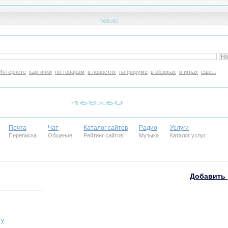
Интернете
картинки
по товарам
в новостях
на форуме
в обзорах
в играх
еще...
Почта
Чат
Каталог сайтов
Радио
Услуги
Переписка
Общение
Рейтинг сайтов
Музыка
Каталог услуг
Добавить 
ту