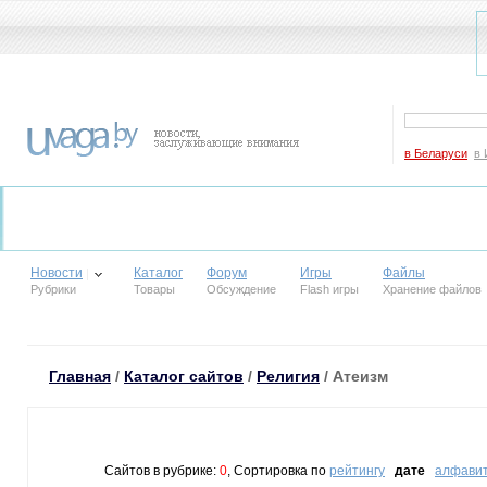
в Беларуси
в 
Новости
Каталог
Форум
Игры
Файлы
Рубрики
Товары
Обсуждение
Flash игры
Хранение файлов
Главная
/
Каталог сайтов
/
Религия
/ Атеизм
Сайтов в рубрике:
0
, Сортировка по
рейтингу
дате
алфави