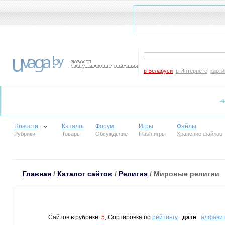
в Беларуси
в Интернете
карти
Новости
Каталог
Форум
Игры
Файлы
Рубрики
Товары
Обсуждение
Flash игры
Хранение файлов
Главная
/
Каталог сайтов
/
Религия
/ Мировые религии
Сайтов в рубрике:
5
, Сортировка по
рейтингу
дате
алфави