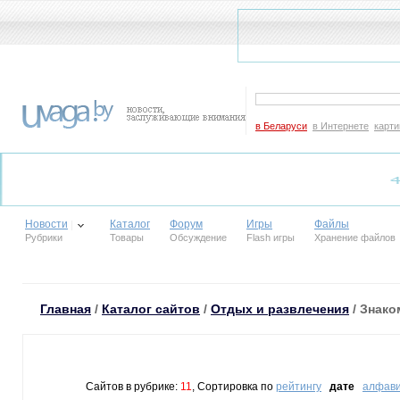
в Беларуси
в Интернете
карти
Новости
Каталог
Форум
Игры
Файлы
Рубрики
Товары
Обсуждение
Flash игры
Хранение файлов
Главная
/
Каталог сайтов
/
Отдых и развлечения
/ Знако
Сайтов в рубрике:
11
, Сортировка по
рейтингу
дате
алфави