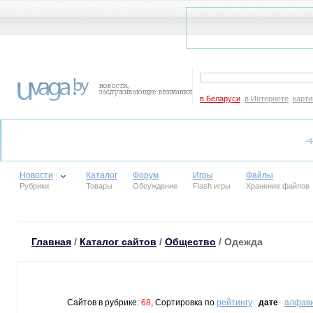
в Беларуси
в Интернете
карти
Новости
Каталог
Форум
Игры
Файлы
Рубрики
Товары
Обсуждение
Flash игры
Хранение файлов
Главная
/
Каталог сайтов
/
Общество
/ Одежда
Сайтов в рубрике:
68
, Сортировка по
рейтингу
дате
алфав