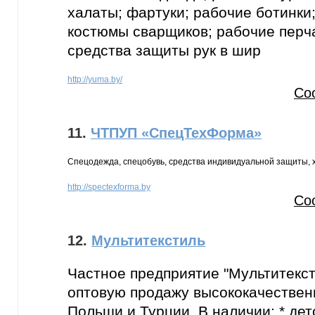
халаты; фартуки; рабочие ботинки;
костюмы сварщиков; рабочие перча
средства защиты рук в шир
http://yuma.by/
Со
11.
ЧТПУП «СпецТехФорма»
Спецодежда, спецобувь, средства индивидуальной защиты, 
http://spectexforma.by
Со
12.
Мультитекстиль
Частное предприятие "Мультитекс
оптовую продажу высококачествен
Польши и Турции. В наличии: * дет