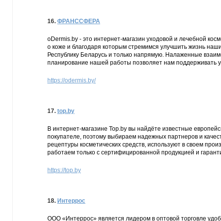
16.
ФРАНССФЕРА
oDermis.by - это интернет-магазин уходовой и лечебной ко
о коже и благодаря которым стремимся улучшить жизнь наш
Республику Беларусь и только напрямую. Налаженные взаи
планирование нашей работы позволяет нам поддерживать у
https://odermis.by/
17.
top.by
В интернет-магазине Top.by вы найдёте известные европей
покупателе, поэтому выбираем надежных партнеров и каче
рецептуры косметических средств, используют в своем про
работаем только с сертифицированной продукцией и гарант
https://top.by
18.
Интеррос
ООО «Интеррос» является лидером в оптовой торговле удо