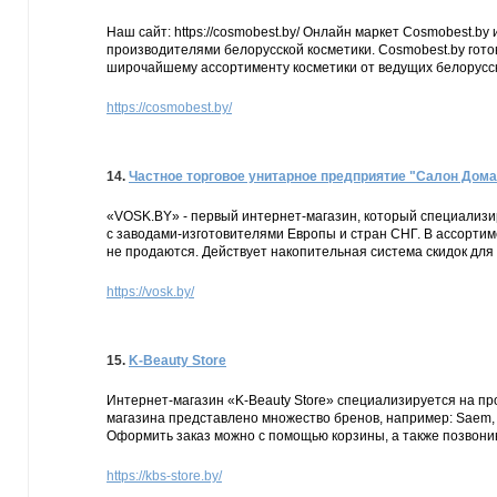
Наш сайт: https://cosmobest.by/ Онлайн маркет Cosmobest.
производителями белорусской косметики. Cosmobest.by гото
широчайшему ассортименту косметики от ведущих белорусск
https://cosmobest.by/
14.
Частное торговое унитарное предприятие "Салон Дома
«VOSK.BY» - первый интернет-магазин, который специализи
с заводами-изготовителями Европы и стран СНГ. В ассорти
не продаются. Действует накопительная система скидок для
https://vosk.by/
15.
K-Beauty Store
Интернет-магазин «K-Beauty Store» специализируется на про
магазина представлено множество бренов, например: Saem, Sec
Оформить заказ можно с помощью корзины, а также позвони
https://kbs-store.by/