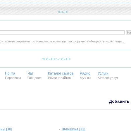
Интернете
картинки
по товарам
в новостях
на форуме
в обзорах
в играх
еще...
Почта
Чат
Каталог сайтов
Радио
Услуги
Переписка
Общение
Рейтинг сайтов
Музыка
Каталог услуг
Добавить 
ны [38]
Женщина [33]