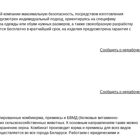
 компании максимальную безопасность, посредством изготовления
едусмотрен индивидуальный подход, ориентируясь на специфику
ра одежды или обуви нужных размеров, а также своеобразную разработку
тся бесплатно в кратчайший срок, на изделия предусмотрена гарантия с
Сообщить о нерабоче
Сообщить о нерабоче
улированные комбикорма, премиксы и БВМД (белковые витаминно-
очих сельскохозяйственных животных. К основным направлениям также можно
 хранению зерна. Комбинат производит корма и премиксы для всех видов
ществляется во все города Беларуси. Работаем с юридическими и