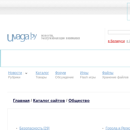
в Беларуси
в 
Новости
Каталог
Форум
Игры
Файлы
Рубрики
Товары
Обсуждение
Flash игры
Хранение файлов
Главная
/
Каталог сайтов
/
Общество
Безопасность [29]
Города и Регио