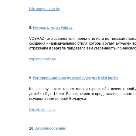
http://negoreloe.by
8.
Имидж-студия Vobraz
VOBRAZ - это совместный проект стилиста по типажам Ларс
создания индивидуального стиля, который будет актуален вс
отражение в зеркале придавало вам уверенность, приносил
https://vobraz.by
9.
Интернет-магазин детской одежды KidsLine.by
KidsLine.by - это интернет-магазин красивой и качественно
детей от 0 до 14 лет. В ассортименте представлено широкое
осуществляем по всей Беларуси
http://kidsline.by
10.
Агроплюссервис