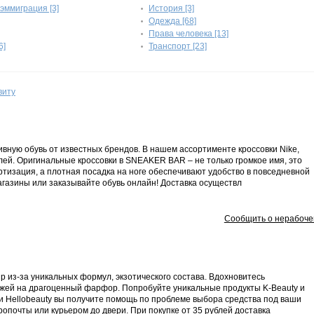
эммиграция [3]
История [3]
Одежда [68]
Права человека [13]
6]
Транспорт [23]
виту
ную обувь от известных брендов. В нашем ассортименте кроссовки Nike,
лей. Оригинальные кроссовки в SNEAKER BAR – не только громкое имя, это
тизация, а плотная посадка на ноге обеспечивают удобство в повседневной
агазины или заказывайте обувь онлайн! Доставка осуществл
Сообщить о нерабоче
 из-за уникальных формул, экзотического состава. Вдохновитесь
ожей на драгоценный фарфор. Попробуйте уникальные продукты K-Beauty и
ки Hellobeauty вы получите помощь по проблеме выбора средства под ваши
ропочты или курьером до двери. При покупке от 35 рублей доставка