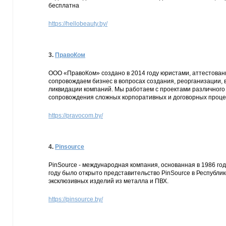
бесплатна
https://hellobeauty.by/
3.
ПравоКом
ООО «ПравоКом» создано в 2014 году юристами, аттестован
сопровождаем бизнес в вопросах создания, реорганизации, 
ликвидации компаний. Мы работаем с проектами различного 
сопровождения сложных корпоративных и договорных процес
https://pravocom.by/
4.
Pinsource
PinSource - международная компания, основанная в 1986 го
году было открыто представительство PinSource в Республи
эксклюзивных изделий из металла и ПВХ.
https://pinsource.by/