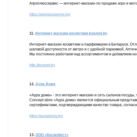
Агроплюссервис — интернет-магазин по продаже агро и мото
https://agroplusservis.by/
11.
Интернет-магазин косметики kosmet.by
Интернет-магазин косметики и парфюмерии в Беларуси. Отли
шаговой доступности от метро и с удобной парковкой. Апте
Мы постоянно работаем над ассортиментом и добавляем нов
http://kosmet.by
12.
Аура Дома
«Аура дома» - это интернет-магазин и сеть салонов посуды,
Concept store «Аура дома» является официальным предста
сертификатами, подтверждающими качество товара, согласн
https://auradoma.by/
13.
ООО «Космобест»