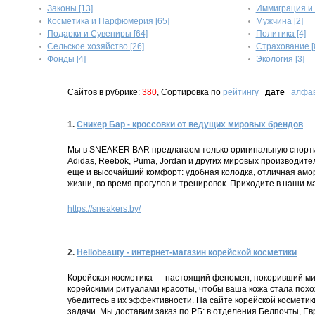
Законы [13]
Иммиграция и 
Косметика и Парфюмерия [65]
Мужчина [2]
Подарки и Сувениры [64]
Политика [4]
Сельское хозяйство [26]
Страхование [
Фонды [4]
Экология [3]
Сайтов в рубрике:
380
, Сортировка по
рейтингу
дате
алфа
1.
Сникер Бар - кроссовки от ведущих мировых брендов
Мы в SNEAKER BAR предлагаем только оригинальную спортив
Adidas, Reebok, Puma, Jordan и других мировых производите
еще и высочайший комфорт: удобная колодка, отличная амор
жизни, во время прогулов и тренировок. Приходите в наши м
https://sneakers.by/
2.
Hellobeauty - интернет-магазин корейской косметики
Корейская косметика — настоящий феномен, покоривший мир
корейскими ритуалами красоты, чтобы ваша кожа стала пох
убедитесь в их эффективности. На сайте корейской космети
задачи. Мы доставим заказ по РБ: в отделения Белпочты, Ев