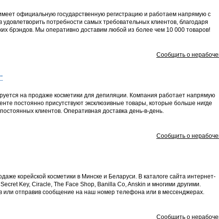
by имеет официальную государственную регистрацию и работаем напрямую с
в удовлетворить потребности самых требовательных клиентов, благодаря
их брэндов. Мы оперативно доставим любой из более чем 10 000 товаров!
Сообщить о нерабоче
"
руется на продаже косметики для депиляции. Компания работает напрямую
менте постоянно присутствуют эксклюзивные товары, которые больше нигде
 постоянных клиентов. Оперативная доставка день-в-день.
Сообщить о нерабоче
даже корейской косметики в Минске и Беларуси. В каталоге сайта интернет-
ret Key, Ciracle, The Face Shop, Banilla Co, Anskin и многими другими.
в или отправив сообщение на наш номер телефона или в мессенджерах.
Сообщить о нерабоче