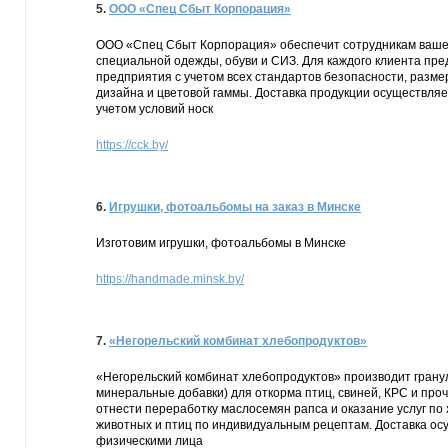
5.
ООО «Спец Сбыт Корпорация»
ООО «Спец Сбыт Корпорация» обеспечит сотрудникам вашей
специальной одежды, обуви и СИЗ. Для каждого клиента пр
предприятия с учетом всех стандартов безопасности, разме
дизайна и цветовой гаммы. Доставка продукции осуществляе
учетом условий носк
https://cck.by/
6.
Игрушки, фотоальбомы на заказ в Минске
Изготовим игрушки, фотоальбомы в Минске
https://handmade.minsk.by/
7.
«Негорельский комбинат хлебопродуктов»
«Негорельский комбинат хлебопродуктов» производит гран
минеральные добавки) для откорма птиц, свиней, КРС и пр
отнести переработку маслосемян рапса и оказание услуг по
животных и птиц по индивидуальным рецептам. Доставка осу
физическими лица