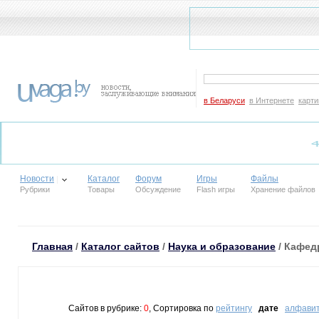
в Беларуси
в Интернете
карти
Новости
Каталог
Форум
Игры
Файлы
Рубрики
Товары
Обсуждение
Flash игры
Хранение файлов
Главная
/
Каталог сайтов
/
Наука и образование
/ Кафе
Сайтов в рубрике:
0
, Сортировка по
рейтингу
дате
алфави