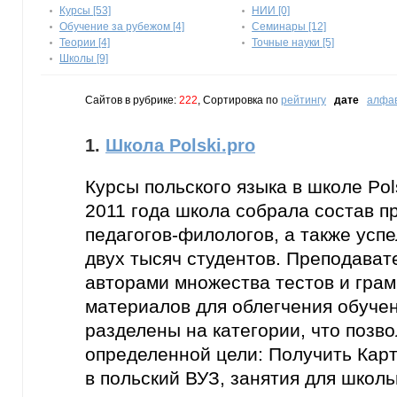
Курсы [53]
НИИ [0]
Обучение за рубежом [4]
Семинары [12]
Теории [4]
Точные науки [5]
Школы [9]
Сайтов в рубрике:
222
, Сортировка по
рейтингу
дате
алфа
1.
Школа Polski.pro
Курсы польского языка в школе Pols
2011 года школа собрала состав 
педагогов-филологов, а также усп
двух тысяч студентов. Преподават
авторами множества тестов и гра
материалов для облегчения обучен
разделены на категории, что позво
определенной цели: Получить Карт
в польский ВУЗ, занятия для школь