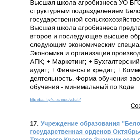
Высшая школа агробизнеса УО БГ
структурным подразделением Бел
государственной сельскохозяйств
Высшая школа агробизнеса предла
второе и последующее высшее об
следующим экономическим специа
Экономика и организация производ
АПК; + Маркетинг; + Бухгалтерский
аудит; + Финансы и кредит; + Ком
деятельность. Форма обучения зао
обучения - минимальный по Коде
http://baa.by/zaochnoe/vshab/
Со
17.
Учреждение образования "Бело
государственная орденов Октябрь
Трудового Красного Знамени сель