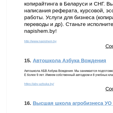
копирайтинга в Беларуси и СНГ. В
написания реферата, курсовой, эс
работы. Услуги для бизнеса (копира
переводы и др). Станьте исполнит
napishem.by!
http://www.napishem.by
Со
15.
Автошкола Азбука Вождения
Автошкола АБВ Азбука Вождения. Мы занимается подготовкой
Е более 9 лет. Имеем собственный автодром и 8 учебных кла
https://abv-azbuka.by/
Со
16.
Высшая школа агробизнеса УО