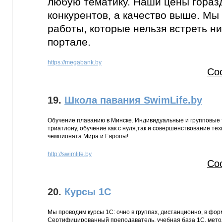
любую тематику. Наши цены горазд
конкурентов, а качество выше. М
работы, которые нельзя встреть н
портале.
https://megabank.by
Со
19.
Школа павания SwimLife.by
Обучение плаванию в Минске. Индивидуальные и групповые т
триатлону, обучение как с нуля,так и совершенствование те
чемпионата Мира и Европы!
http://swimlife.by
Со
20.
Курсы 1С
Мы проводим курсы 1С: очно в группах, дистанционно, в фор
Сертифицированный преподаватель, учебная база 1С, мето