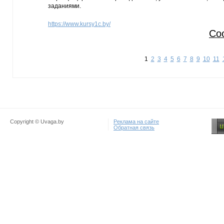
заданиями.
https://www.kursy1c.by/
Со
1
2
3
4
5
6
7
8
9
10
11
Copyright © Uvaga.by
Реклама на сайте
Обратная связь