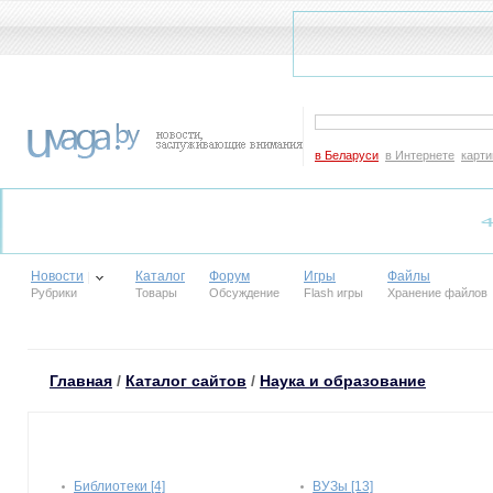
в Беларуси
в Интернете
карти
Новости
Каталог
Форум
Игры
Файлы
Рубрики
Товары
Обсуждение
Flash игры
Хранение файлов
Главная
/
Каталог сайтов
/
Наука и образование
Библиотеки [4]
ВУЗы [13]